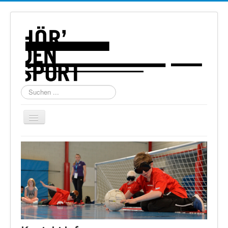
Suchen
...
Navigation
an/aus
Home
Über uns
Torball
Schießen
Schi Alpin