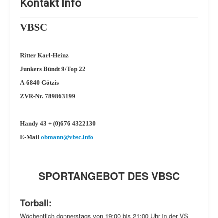
Schi Nordisch
Kontakt Info
Laufen
VBSC
Showdown
Datenschutz
Ritter Karl-Heinz
Junkers Bündt 9/Top 22
A-6840 Götzis
ZVR-Nr. 789863199
Handy 43 + (0)676 4322130
E-Mail
obmann@vbsc.info
SPORTANGEBOT DES VBSC
Torball:
Wöchentlich donnerstags von 19:00 bis 21:00 Uhr in der VS