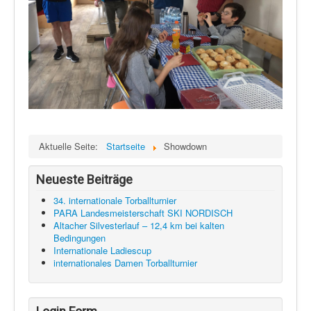
Aktuelle Seite:
Startseite
Showdown
Neueste Beiträge
34. internationale Torballturnier
PARA Landesmeisterschaft SKI NORDISCH
Altacher Silvesterlauf – 12,4 km bei kalten
Bedingungen
Internationale Ladiescup
internationales Damen Torballturnier