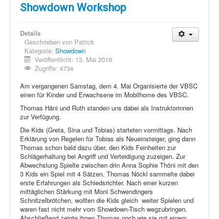
Schi Nordisch
Showdown Workshop
Laufen
Details
Showdown
Geschrieben von
Patrick
Kategorie:
Showdown
Datenschutz
Veröffentlicht: 13. Mai 2019
Zugriffe: 4734
Am vergangenen Samstag, dem 4. Mai Organisierte der VBSC
einen für Kinder und Erwachsene im Mobilhome des VBSC.
Thomas Häni und Ruth standen uns dabei als Instruktorinnen
zur Verfügung.
Die Kids (Greta, Sina und Tobias) starteten vormittags. Nach
Erklärung von Regelen für Tobias als Neueinsteiger, ging dann
Thomas schon bald dazu über, den Kids Feinheiten zur
Schlägerhaltung bei Angriff und Verteidigung zuzeigen. Zur
Abwechslung Spielte zwischen drin Anna Sophie Thöni mit den
3 Kids ein Spiel mit 4 Sätzen. Thomas Nöckl sammelte dabei
erste Erfahrungen als Schiedsrichter. Nach einer kurzen
mittäglichen Stärkung mit Moni Schwendingers
Schnitzelbrötchen, wollten die Kids gleich weiter Spielen und
waren fast nicht mehr vom Showdown-Tisch wegzubringen.
Abschließend zeigte ihnen Thomas noch wie sie mit einem