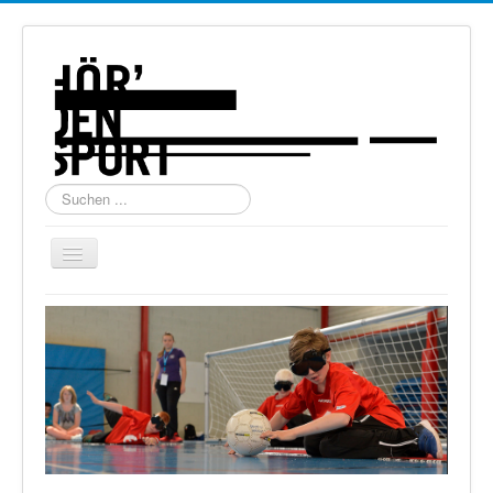
Suchen
...
Navigation
an/aus
Home
Über uns
Torball
Schießen
Schi Alpin