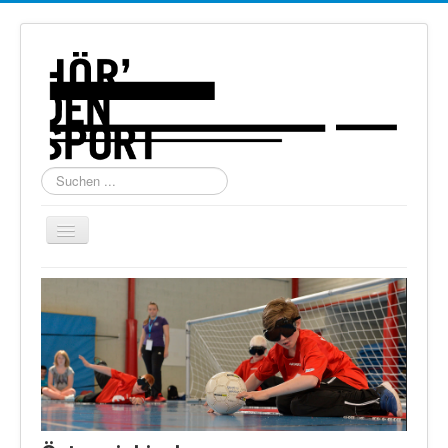
Suchen
...
Navigation
an/aus
Home
Über uns
Torball
Schießen
Schi Alpin