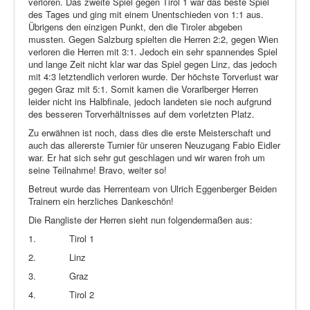
verloren. Das zweite Spiel gegen Tirol 1 war das beste Spiel
des Tages und ging mit einem Unentschieden von 1:1 aus.
Übrigens den einzigen Punkt, den die Tiroler abgeben
mussten. Gegen Salzburg spielten die Herren 2:2, gegen Wien
verloren die Herren mit 3:1. Jedoch ein sehr spannendes Spiel
und lange Zeit nicht klar war das Spiel gegen Linz, das jedoch
mit 4:3 letztendlich verloren wurde. Der höchste Torverlust war
gegen Graz mit 5:1. Somit kamen die Vorarlberger Herren
leider nicht ins Halbfinale, jedoch landeten sie noch aufgrund
des besseren Torverhältnisses auf dem vorletzten Platz.
Zu erwähnen ist noch, dass dies die erste Meisterschaft und
auch das allererste Turnier für unseren Neuzugang Fabio Eidler
war. Er hat sich sehr gut geschlagen und wir waren froh um
seine Teilnahme! Bravo, weiter so!
Betreut wurde das Herrenteam von Ulrich Eggenberger Beiden
Trainern ein herzliches Dankeschön!
Die Rangliste der Herren sieht nun folgendermaßen aus:
1.
Tirol 1
2.
Linz
3.
Graz
4.
Tirol 2