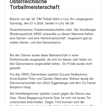
Schi Nordisch
Österreichische
Torballmeisterschaft
Laufen
Showdown
Bericht von der 38. ÖM Torball 2024 in Linz Am vergangenen
Samstag, den 27.4.2024, fanden in Linz die 38.
Datenschutz
Österreichischen Torballmeisterschaften statt. Der Vorarlberger
Blindensportclub VBSC entsandte zu diesen Meisterschaften
eine Damen- und eine Herrenmannschaft. Insgesamt gab es
sieben Herren- und drei Damenteams.
Bei den Damen wurde diese Meisterschaft in einer
Dreifachrunde ausgespielt, da sich für dieses Jahr leider nur
drei Damenteams angemeldet hatten. Ein Finale wurde nicht
gespielt.
Für das VBSC Damenteam spielten Zuzana Sedlackova,
Anna-Sophie Thöni und Claudia Obermeier. Betreut wurde die
Damenmannschaft von Ulrich Eggenberger und dem Co-Trainer
Benjamin Hoop.
Die Vorarlbergerinnen spielten zuerst gegen die Damen aus
Graz. Diese Begegnung konnte Graz für sich mit einem Tor
unterschied entscheiden. Gegen Tirol konnten sich die