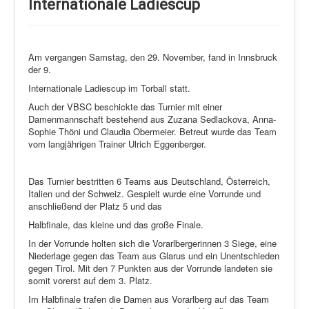
Schi Nordisch
Internationale Ladiescup
Laufen
Showdown
Am vergangen Samstag, den 29. November, fand in Innsbruck
der 9.
Datenschutz
Internationale Ladiescup im Torball statt.
Auch der VBSC beschickte das Turnier mit einer
Damenmannschaft bestehend aus Zuzana Sedlackova, Anna-
Sophie Thöni und Claudia Obermeier. Betreut wurde das Team
vom langjährigen Trainer Ulrich Eggenberger.
Das Turnier bestritten 6 Teams aus Deutschland, Österreich,
Italien und der Schweiz. Gespielt wurde eine Vorrunde und
anschließend der Platz 5 und das
Halbfinale, das kleine und das große Finale.
In der Vorrunde holten sich die Vorarlbergerinnen 3 Siege, eine
Niederlage gegen das Team aus Glarus und ein Unentschieden
gegen Tirol. Mit den 7 Punkten aus der Vorrunde landeten sie
somit vorerst auf dem 3. Platz.
Im Halbfinale trafen die Damen aus Vorarlberg auf das Team