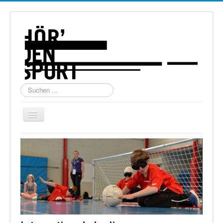
Suchen
...
Navigation
an/aus
Home
Über uns
Torball
Schießen
Schi Alpin