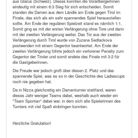
aus Glarus (Schweiz). Dieses konnten die Vorarlbergerinnen
eindeutig mit einem 6:3 Sieg für sich entscheiden. Somit
standen die Damen aus dem Ländle am Ende gegen Tirol im
Finale, das sich als ein sehr spannendes Spiel herausstellen
sollte. Am Ende der regulären Spielzeit stand es nämlich 1:1.
Somit ging es mit der ersten Verlängerung ohne Tore und dann
mit der zweiten Verlängerung weiter. Das Tor aus der zweiten
Verlängerung durch Tirol wurde von Zuzana Sedlackova
postwenden mit einem Gegentor beantwortet. Am Ende der
zweiten Verlängerung führte jedoch ein verlorener Penalty zum
Gegentor der Tiroler und somit endete das Finale mit 3:2 für
die Gastgeberinnen.
Die Freude war jedoch groß über diesen 2. Platz und das
spannende Spiel, was es so in der Geschichte des Ladiescups
noch nie gegeben hat.
Da in Nizza gleichzeitig ein Damenturnier stattfand, waren
dieses Jahr weniger Teams dabei, weshalb auch wieder ein
"Team Spontan" dabei war, in dem sich alle Spielerinnen des
Turniers mit viel Spaß einbringen konnten.
Herzliche Gratulation!