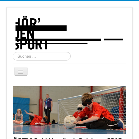
Suchen
...
Navigation
an/aus
Home
Über uns
Torball
Schießen
Schi Alpin