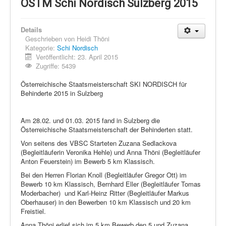
Schi Nordisch
ÖSTM Schi Nordisch Sulzberg 2015
Laufen
Details
Showdown
Geschrieben von
Heidi Thöni
Kategorie:
Schi Nordisch
Datenschutz
Veröffentlicht: 23. April 2015
Zugriffe: 5439
Österreichische Staatsmeisterschaft SKI NORDISCH für
Behinderte 2015 in Sulzberg
Am 28.02. und 01.03. 2015 fand in Sulzberg die
Österreichische Staatsmeisterschaft der Behinderten statt.
Von seitens des VBSC Starteten Zuzana Sedlackova
(Begleitläuferin Veronika Hehle) und Anna Thöni (Begleitläufer
Anton Feuerstein) im Bewerb 5 km Klassisch.
Bei den Herren Florian Knoll (Begleitläufer Gregor Ott) im
Bewerb 10 km Klassisch, Bernhard Eller (Begleitläufer Tomas
Moderbacher) und Karl-Heinz Ritter (Begleitläufer Markus
Oberhauser) in den Bewerben 10 km Klassisch und 20 km
Freistiel.
Anna Thöni erlief sich im 5 km Bewerb den 5 und Zuzana