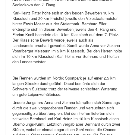
Sedlackova den 7. Rang.
Karl-Heinz Ritter holte sich in den beiden Bewerben 10 km
Klassisch und 20 km Freistiel jeweils den Vizestaatsmeister
hinter Erwin Moser aus der Steiermark. Bernhard Eller
erkämpfte sich in diesen Bewerben jeweils den 4. Rang und
Florian Knoll beendete die 10 km Klassisch auf dem 7. Platz.
Der Klassische Bewerb wurde jeweils auch als
Landesmeisterschaft gewertet. Somit wurde Anna vor Zuzana
Vorarlberger Meisterin im 5 km Klassisch. Bei den Herren holte
sich im 10 km Klassisch Karl-Heinz vor Bernhard und Florian
den Landesmeister.
Die Rennen wurden im Nordik Sportpark je auf einer 2,5 km
langen Strecke durchgeführt. Dabei bemühte sich der
Schiverein Sulzberg trotz der teilweise schlechten Witterung
um gute Loipenverhältnisse.
Unsere Jungstars Anna und Zuzana kämpften sich Samstags
durch die zwei vorgegebenen Runden und versuchten sich
gegenseitig zu übertrumpfen. Bei den Herren lieferten sich
zeitweise Bernhard und Karl-Heinz im 10 km Klassisch einen
Überholungs-Krimi. Letztlich vergab aber Bernhard durch zwei
Stürze, wobei er einmal sogar einen Schi verlor, die Chance
auf den 3. Oder sogar 2. Stockerlplatz. Im 20 KM Freistiel