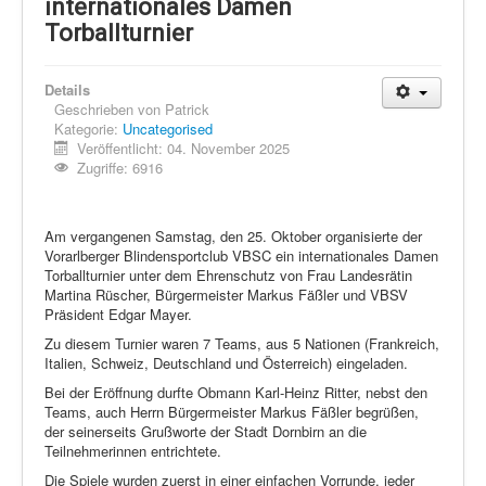
Schi Nordisch
internationales Damen
Torballturnier
Laufen
Showdown
Details
Geschrieben von
Patrick
Datenschutz
Kategorie:
Uncategorised
Veröffentlicht: 04. November 2025
Zugriffe: 6916
Am vergangenen Samstag, den 25. Oktober organisierte der
Vorarlberger Blindensportclub VBSC ein internationales Damen
Torballturnier unter dem Ehrenschutz von Frau Landesrätin
Martina Rüscher, Bürgermeister Markus Fäßler und VBSV
Präsident Edgar Mayer.
Zu diesem Turnier waren 7 Teams, aus 5 Nationen (Frankreich,
Italien, Schweiz, Deutschland und Österreich) eingeladen.
Bei der Eröffnung durfte Obmann Karl-Heinz Ritter, nebst den
Teams, auch Herrn Bürgermeister Markus Fäßler begrüßen,
der seinerseits Grußworte der Stadt Dornbirn an die
Teilnehmerinnen entrichtete.
Die Spiele wurden zuerst in einer einfachen Vorrunde, jeder