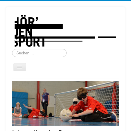
Suchen
...
Navigation
an/aus
Home
Über uns
Torball
Schießen
Schi Alpin