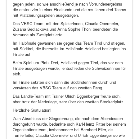
gegen jeden, so wie anschließend je nach Vorrundenergebnis
die ersten vier in einer Finalrunde und die restlichen drei Teams
mit Platzierungsspielen ausgetragen.
Das VBSC Team, mit den Spielerinnen, Claudia Obermeier,
Zuzana Sedlackova und Anna Sophie Thöni beendeten die
Vorrunde als Zweitplatzierte.
Im Halbfinale gewannen sie gegen das Team Tirol und stiegen,
mit Südtirol, die ihrerseits im Halbfinale Heidiland besiegten ins
Finale auf.
Beim Spiel um Platz Drei, Heidiland gegen Tirol, das vor dem
Finale ausgetragen wurde,
entschieden die Schweizerinnen für
sich.
Im Finale setzten sich dann die Südtirolerinnen durch und
verwiesen das VBSC Team auf den zweiten Rang.
Das Ländle-Team mit Trainer Ulrich Eggenberger freute sich,
aber trotz der Niederlage, sehr über den zweiten Stockerlplatz.
Herzliche Gratulation!
Zum Abschluss der Siegerehrung, die nach dem Abendessen
durchgeführt wurde, bedankte sich Karl-Heinz Ritter bei seinem
Organisationsteam, insbesondere bei Bernhard Eller, als
Turnierleiter, Claudia Obermeier und Ulrich Eggenberger so wie