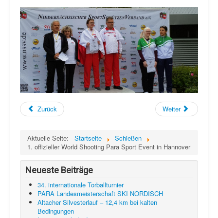
Zurück
Weiter
Aktuelle Seite:
Startseite
Schießen
1. offizieller World Shooting Para Sport Event in Hannover
Neueste Beiträge
34. internationale Torballturnier
PARA Landesmeisterschaft SKI NORDISCH
Altacher Silvesterlauf – 12,4 km bei kalten
Bedingungen