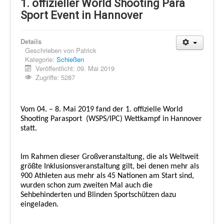
Schi Nordisch
1. offizieller World Shooting Para
Sport Event in Hannover
Laufen
Showdown
Details
Geschrieben von
Patrick
Datenschutz
Kategorie:
Schießen
Veröffentlicht: 09. Mai 2019
Zugriffe: 5287
Vom 04. – 8. Mai 2019 fand der 1. offizielle World
Shooting Parasport
(WSPS/IPC) Wettkampf in Hannover
statt.
Im Rahmen dieser Großveranstaltung, die als Weltweit
größte Inklusionsveranstaltung gilt, bei denen mehr als
900 Athleten aus mehr als 45 Nationen am Start sind,
wurden schon zum zweiten Mal auch die
Sehbehinderten und Blinden Sportschützen dazu
eingeladen.