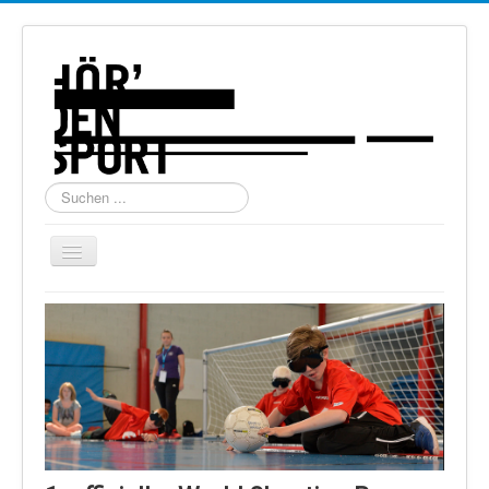
Suchen
...
Navigation
an/aus
Home
Über uns
Torball
Schießen
Schi Alpin