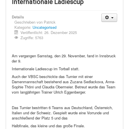
Schi Nordisch
Internationale Ladiescup
Laufen
Details
Showdown
Geschrieben von
Patrick
Kategorie:
Uncategorised
Datenschutz
Veröffentlicht: 26. Dezember 2025
Zugriffe: 5763
Am vergangen Samstag, den 29. November, fand in Innsbruck
der 9.
Internationale Ladiescup im Torball statt.
Auch der VBSC beschickte das Turnier mit einer
Damenmannschaft bestehend aus Zuzana Sedlackova, Anna-
Sophie Thöni und Claudia Obermeier. Betreut wurde das Team
vom langjährigen Trainer Ulrich Eggenberger.
Das Turnier bestritten 6 Teams aus Deutschland, Österreich,
Italien und der Schweiz. Gespielt wurde eine Vorrunde und
anschließend der Platz 5 und das
Halbfinale, das kleine und das große Finale.