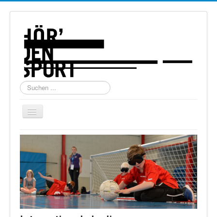
Suchen
...
Navigation
an/aus
Home
Über uns
Torball
Schießen
Schi Alpin