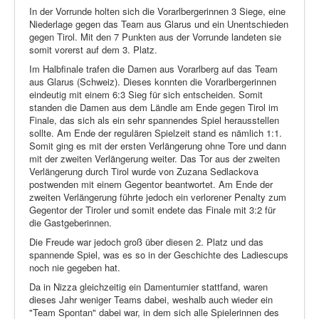
In der Vorrunde holten sich die Vorarlbergerinnen 3 Siege, eine
Niederlage gegen das Team aus Glarus und ein Unentschieden
gegen Tirol. Mit den 7 Punkten aus der Vorrunde landeten sie
somit vorerst auf dem 3. Platz.
Im Halbfinale trafen die Damen aus Vorarlberg auf das Team
aus Glarus (Schweiz). Dieses konnten die Vorarlbergerinnen
eindeutig mit einem 6:3 Sieg für sich entscheiden. Somit
standen die Damen aus dem Ländle am Ende gegen Tirol im
Finale, das sich als ein sehr spannendes Spiel herausstellen
sollte. Am Ende der regulären Spielzeit stand es nämlich 1:1.
Somit ging es mit der ersten Verlängerung ohne Tore und dann
mit der zweiten Verlängerung weiter. Das Tor aus der zweiten
Verlängerung durch Tirol wurde von Zuzana Sedlackova
postwenden mit einem Gegentor beantwortet. Am Ende der
zweiten Verlängerung führte jedoch ein verlorener Penalty zum
Gegentor der Tiroler und somit endete das Finale mit 3:2 für
die Gastgeberinnen.
Die Freude war jedoch groß über diesen 2. Platz und das
spannende Spiel, was es so in der Geschichte des Ladiescups
noch nie gegeben hat.
Da in Nizza gleichzeitig ein Damenturnier stattfand, waren
dieses Jahr weniger Teams dabei, weshalb auch wieder ein
"Team Spontan" dabei war, in dem sich alle Spielerinnen des