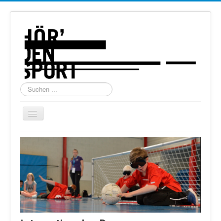
Suchen
...
Navigation
an/aus
Home
Über uns
Torball
Schießen
Schi Alpin