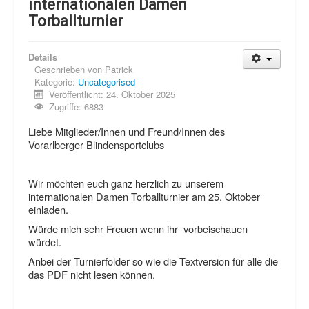
Schi Nordisch
internationalen Damen
Torballturnier
Laufen
Showdown
Details
Geschrieben von
Patrick
Datenschutz
Kategorie:
Uncategorised
Veröffentlicht: 24. Oktober 2025
Zugriffe: 6883
Liebe Mitglieder/Innen und Freund/Innen des
Vorarlberger Blindensportclubs
Wir möchten euch ganz herzlich zu unserem
internationalen Damen Torballturnier am 25. Oktober
einladen.
Würde mich sehr Freuen wenn ihr vorbeischauen
würdet.
Anbei der Turnierfolder so wie die Textversion für alle die
das PDF nicht lesen können.