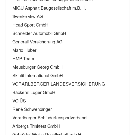
MIGU Asphalt Baugesellschaft m.B.H.
illwerke vkw AG
Head Sport GmbH
Schneider Automobil GmbH
Generali Versicherung AG
Mario Huber
HMP-Team
Meusburger Georg GmbH
Skinfit International GmbH
VORARLBERGER LANDESVERSICHERUNG
Bäckerei Luger GmbH
VO ÜS
Renè Schwendinger
Vorarlberger Behindertensportverband
Arlbergs Trinkfest GmbH
Gebrüder Weiss Gesellschaft m.b.H.