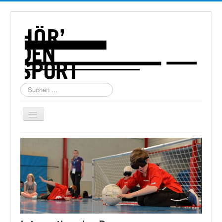
Suchen
...
Navigation
an/aus
Home
Über uns
Torball
Schießen
Schi Alpin