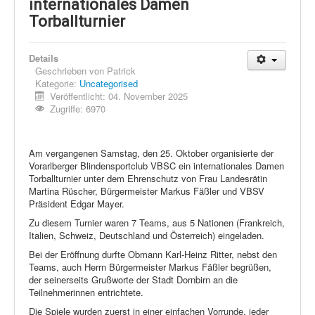
Schi Nordisch
internationales Damen
Torballturnier
Laufen
Showdown
Details
Geschrieben von
Patrick
Datenschutz
Kategorie:
Uncategorised
Veröffentlicht: 04. November 2025
Zugriffe: 6970
Am vergangenen Samstag, den 25. Oktober organisierte der
Vorarlberger Blindensportclub VBSC ein internationales Damen
Torballturnier unter dem Ehrenschutz von Frau Landesrätin
Martina Rüscher, Bürgermeister Markus Fäßler und VBSV
Präsident Edgar Mayer.
Zu diesem Turnier waren 7 Teams, aus 5 Nationen (Frankreich,
Italien, Schweiz, Deutschland und Österreich) eingeladen.
Bei der Eröffnung durfte Obmann Karl-Heinz Ritter, nebst den
Teams, auch Herrn Bürgermeister Markus Fäßler begrüßen,
der seinerseits Grußworte der Stadt Dornbirn an die
Teilnehmerinnen entrichtete.
Die Spiele wurden zuerst in einer einfachen Vorrunde, jeder