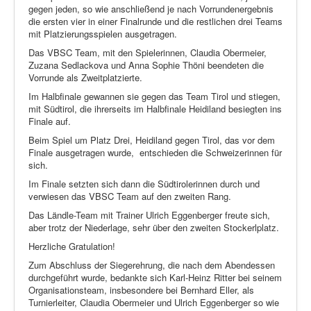
gegen jeden, so wie anschließend je nach Vorrundenergebnis
die ersten vier in einer Finalrunde und die restlichen drei Teams
mit Platzierungsspielen ausgetragen.
Das VBSC Team, mit den Spielerinnen, Claudia Obermeier,
Zuzana Sedlackova und Anna Sophie Thöni beendeten die
Vorrunde als Zweitplatzierte.
Im Halbfinale gewannen sie gegen das Team Tirol und stiegen,
mit Südtirol, die ihrerseits im Halbfinale Heidiland besiegten ins
Finale auf.
Beim Spiel um Platz Drei, Heidiland gegen Tirol, das vor dem
Finale ausgetragen wurde,
entschieden die Schweizerinnen für
sich.
Im Finale setzten sich dann die Südtirolerinnen durch und
verwiesen das VBSC Team auf den zweiten Rang.
Das Ländle-Team mit Trainer Ulrich Eggenberger freute sich,
aber trotz der Niederlage, sehr über den zweiten Stockerlplatz.
Herzliche Gratulation!
Zum Abschluss der Siegerehrung, die nach dem Abendessen
durchgeführt wurde, bedankte sich Karl-Heinz Ritter bei seinem
Organisationsteam, insbesondere bei Bernhard Eller, als
Turnierleiter, Claudia Obermeier und Ulrich Eggenberger so wie