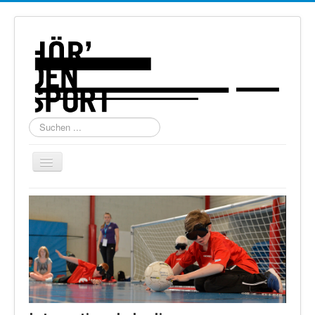
Suchen
...
Navigation
an/aus
Home
Über uns
Torball
Schießen
Schi Alpin