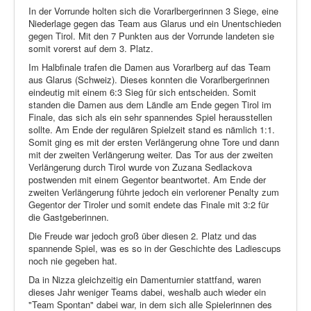
In der Vorrunde holten sich die Vorarlbergerinnen 3 Siege, eine
Niederlage gegen das Team aus Glarus und ein Unentschieden
gegen Tirol. Mit den 7 Punkten aus der Vorrunde landeten sie
somit vorerst auf dem 3. Platz.
Im Halbfinale trafen die Damen aus Vorarlberg auf das Team
aus Glarus (Schweiz). Dieses konnten die Vorarlbergerinnen
eindeutig mit einem 6:3 Sieg für sich entscheiden. Somit
standen die Damen aus dem Ländle am Ende gegen Tirol im
Finale, das sich als ein sehr spannendes Spiel herausstellen
sollte. Am Ende der regulären Spielzeit stand es nämlich 1:1.
Somit ging es mit der ersten Verlängerung ohne Tore und dann
mit der zweiten Verlängerung weiter. Das Tor aus der zweiten
Verlängerung durch Tirol wurde von Zuzana Sedlackova
postwenden mit einem Gegentor beantwortet. Am Ende der
zweiten Verlängerung führte jedoch ein verlorener Penalty zum
Gegentor der Tiroler und somit endete das Finale mit 3:2 für
die Gastgeberinnen.
Die Freude war jedoch groß über diesen 2. Platz und das
spannende Spiel, was es so in der Geschichte des Ladiescups
noch nie gegeben hat.
Da in Nizza gleichzeitig ein Damenturnier stattfand, waren
dieses Jahr weniger Teams dabei, weshalb auch wieder ein
"Team Spontan" dabei war, in dem sich alle Spielerinnen des