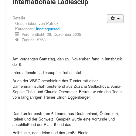
Schi Nordisch
Internationale Ladiescup
Laufen
Details
Showdown
Geschrieben von
Patrick
Kategorie:
Uncategorised
Datenschutz
Veröffentlicht: 26. Dezember 2025
Zugriffe: 5768
Am vergangen Samstag, den 29. November, fand in Innsbruck
der 9.
Internationale Ladiescup im Torball statt.
Auch der VBSC beschickte das Turnier mit einer
Damenmannschaft bestehend aus Zuzana Sedlackova, Anna-
Sophie Thöni und Claudia Obermeier. Betreut wurde das Team
vom langjährigen Trainer Ulrich Eggenberger.
Das Turnier bestritten 6 Teams aus Deutschland, Österreich,
Italien und der Schweiz. Gespielt wurde eine Vorrunde und
anschließend der Platz 5 und das
Halbfinale, das kleine und das große Finale.