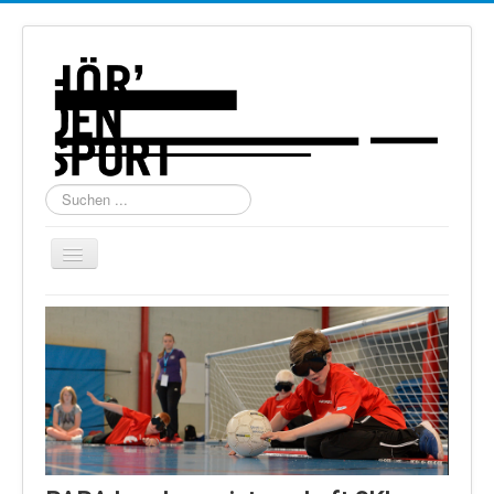
Suchen
...
Navigation
an/aus
Home
Über uns
Torball
Schießen
Schi Alpin