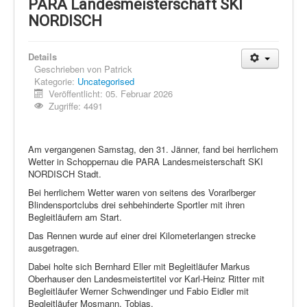
Schi Nordisch
PARA Landesmeisterschaft SKI
NORDISCH
Laufen
Showdown
Details
Geschrieben von
Patrick
Datenschutz
Kategorie:
Uncategorised
Veröffentlicht: 05. Februar 2026
Zugriffe: 4491
Am vergangenen Samstag, den 31. Jänner, fand bei herrlichem
Wetter in Schoppernau die PARA Landesmeisterschaft SKI
NORDISCH Stadt.
Bei herrlichem Wetter waren von seitens des Vorarlberger
Blindensportclubs drei sehbehinderte Sportler mit ihren
Begleitläufern am Start.
Das Rennen wurde auf einer drei Kilometerlangen strecke
ausgetragen.
Dabei holte sich Bernhard Eller mit Begleitläufer Markus
Oberhauser den Landesmeistertitel vor Karl-Heinz Ritter mit
Begleitläufer Werner Schwendinger und Fabio Eidler mit
Begleitläufer Mosmann, Tobias.