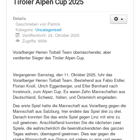
Schi Nordisch
Tiroler Alpen Cup 2025
Laufen
Details
Showdown
Geschrieben von
Patrick
Kategorie:
Uncategorised
Datenschutz
Veröffentlicht: 24. Oktober 2025
Zugriffe: 6594
Vorarlberger Herren Torball Team überraschender, aber
verdienter Sieger des Tiroler Alpen Cup.
Vergangenen Samstag, den 11. Oktober 2025, fuhr das
Vorarlberger Herren Torball Team. Bestehend aus Fabio Eidler,
Florian Knoll, Ulrich Eggenberger, und Eller Bernhard nach
Innsbruck, zum Alpen Cup. Es waren Zehn Mannschaften aus
Deutschland, Schweiz, Italien, und Österreich eingeladen.
Das erste Spiel hatte die Mannschaft aus Vorarlberg gegen die
Mannschaft aus Salzburg, hier endete das Spiel drei zu drei.
Danach konnten Sie das erste Spiel gegen Linz mit eins zu
null gewinnen. Anschließend konnten Sie die nächsten zwei
Spiele, die wahrscheinlich die beeindruckendsten des ganzen
Tages wahren, überragend gewinnen. Dies war gegen die
starke Mannschaft aus Glarus mit sieben zu eins und gegen