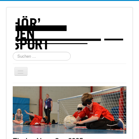
Suchen
...
Navigation
an/aus
Home
Über uns
Torball
Schießen
Schi Alpin