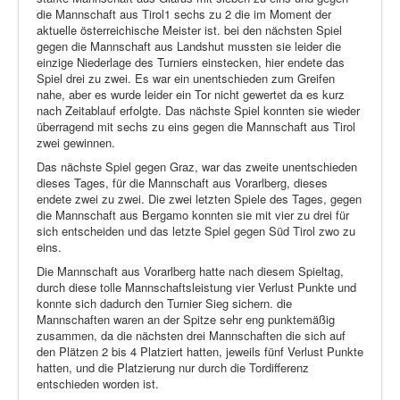
die Mannschaft aus Tirol1 sechs zu 2 die im Moment der
aktuelle österreichische Meister ist. bei den nächsten Spiel
gegen die Mannschaft aus Landshut mussten sie leider die
einzige Niederlage des Turniers einstecken, hier endete das
Spiel drei zu zwei. Es war ein unentschieden zum Greifen
nahe, aber es wurde leider ein Tor nicht gewertet da es kurz
nach Zeitablauf erfolgte. Das nächste Spiel konnten sie wieder
überragend mit sechs zu eins gegen die Mannschaft aus Tirol
zwei gewinnen.
Das nächste Spiel gegen Graz, war das zweite unentschieden
dieses Tages, für die Mannschaft aus Vorarlberg, dieses
endete zwei zu zwei. Die zwei letzten Spiele des Tages, gegen
die Mannschaft aus Bergamo konnten sie mit vier zu drei für
sich entscheiden und das letzte Spiel gegen Süd Tirol zwo zu
eins.
Die Mannschaft aus Vorarlberg hatte nach diesem Spieltag,
durch diese tolle Mannschaftsleistung vier Verlust Punkte und
konnte sich dadurch den Turnier Sieg sichern. die
Mannschaften waren an der Spitze sehr eng punktemäßig
zusammen, da die nächsten drei Mannschaften die sich auf
den Plätzen 2 bis 4 Platziert hatten, jeweils fünf Verlust Punkte
hatten, und die Platzierung nur durch die Tordifferenz
entschieden worden ist.