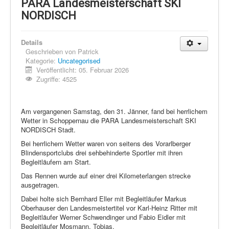
Schi Nordisch
PARA Landesmeisterschaft SKI
NORDISCH
Laufen
Showdown
Details
Geschrieben von
Patrick
Datenschutz
Kategorie:
Uncategorised
Veröffentlicht: 05. Februar 2026
Zugriffe: 4525
Am vergangenen Samstag, den 31. Jänner, fand bei herrlichem
Wetter in Schoppernau die PARA Landesmeisterschaft SKI
NORDISCH Stadt.
Bei herrlichem Wetter waren von seitens des Vorarlberger
Blindensportclubs drei sehbehinderte Sportler mit ihren
Begleitläufern am Start.
Das Rennen wurde auf einer drei Kilometerlangen strecke
ausgetragen.
Dabei holte sich Bernhard Eller mit Begleitläufer Markus
Oberhauser den Landesmeistertitel vor Karl-Heinz Ritter mit
Begleitläufer Werner Schwendinger und Fabio Eidler mit
Begleitläufer Mosmann, Tobias.