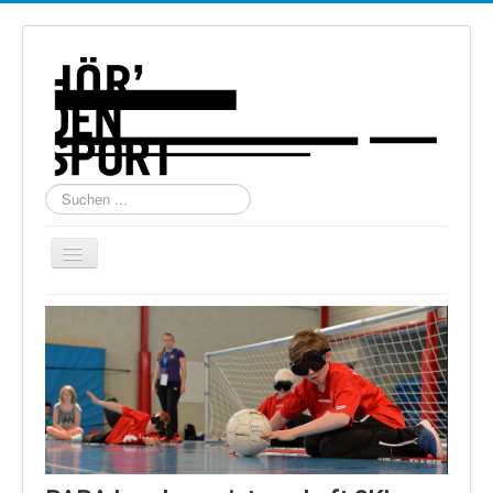
Suchen
...
Navigation
an/aus
Home
Über uns
Torball
Schießen
Schi Alpin