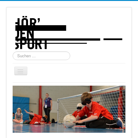
Suchen
...
Navigation
an/aus
Home
Über uns
Torball
Schießen
Schi Alpin