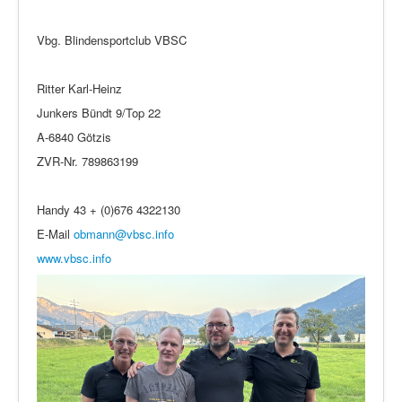
Vbg. Blindensportclub VBSC
Ritter Karl-Heinz
Junkers Bündt 9/Top 22
A-6840 Götzis
ZVR-Nr. 789863199
Handy 43 + (0)676 4322130
E-Mail
obmann@vbsc.info
www.vbsc.info