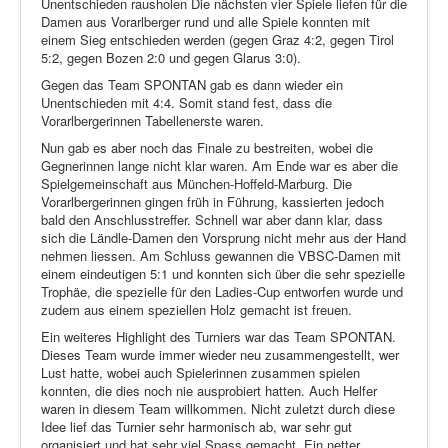
Unentschieden rausholen Die nächsten vier Spiele liefen für die
Damen aus Vorarlberger rund und alle Spiele konnten mit
einem Sieg entschieden werden (gegen Graz 4:2, gegen Tirol
5:2, gegen Bozen 2:0 und gegen Glarus 3:0).
Gegen das Team SPONTAN gab es dann wieder ein
Unentschieden mit 4:4. Somit stand fest, dass die
Vorarlbergerinnen Tabellenerste waren.
Nun gab es aber noch das Finale zu bestreiten, wobei die
Gegnerinnen lange nicht klar waren. Am Ende war es aber die
Spielgemeinschaft aus München-Hoffeld-Marburg. Die
Vorarlbergerinnen gingen früh in Führung, kassierten jedoch
bald den Anschlusstreffer. Schnell war aber dann klar, dass
sich die Ländle-Damen den Vorsprung nicht mehr aus der Hand
nehmen liessen. Am Schluss gewannen die VBSC-Damen mit
einem eindeutigen 5:1 und konnten sich über die sehr spezielle
Trophäe, die spezielle für den Ladies-Cup entworfen wurde und
zudem aus einem speziellen Holz gemacht ist freuen.
Ein weiteres Highlight des Turniers war das Team SPONTAN.
Dieses Team wurde immer wieder neu zusammengestellt, wer
Lust hatte, wobei auch Spielerinnen zusammen spielen
konnten, die dies noch nie ausprobiert hatten. Auch Helfer
waren in diesem Team willkommen. Nicht zuletzt durch diese
Idee lief das Turnier sehr harmonisch ab, war sehr gut
organisiert und hat sehr viel Spass gemacht. Ein netter