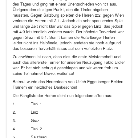
des Tages und ging mit einem Unentschieden von 1:1 aus.
Übrigens den einzigen Punkt, den die Tiroler abgeben
mussten. Gegen Salzburg spielten die Herren 2:2, gegen Wien
verloren die Herren mit 3:1. Jedoch ein sehr spannendes Spiel
und lange Zeit nicht klar war das Spiel gegen Linz, das jedoch
mit 4:3 letztendlich verloren wurde. Der höchste Torverlust war
gegen Graz mit 5:1. Somit kamen die Vorarlberger Herren
leider nicht ins Halbfinale, jedoch landeten sie noch aufgrund
des besseren Torverhältnisses auf dem vorletzten Platz.
Zu erwähnen ist noch, dass dies die erste Meisterschaft und
auch das allererste Turnier für unseren Neuzugang Fabio Eidler
war. Er hat sich sehr gut geschlagen und wir waren froh um
seine Teilnahme! Bravo, weiter so!
Betreut wurde das Herrenteam von Ulrich Eggenberger Beiden
Trainern ein herzliches Dankeschön!
Die Rangliste der Herren sieht nun folgendermaßen aus:
1.
Tirol 1
2.
Linz
3.
Graz
4.
Tirol 2
5.
Salzburg