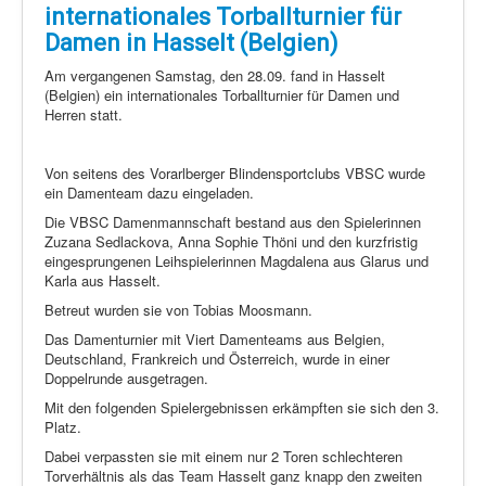
Schi Nordisch
internationales Torballturnier für
Laufen
Damen in Hasselt (Belgien)
Am vergangenen Samstag, den 28.09. fand in Hasselt
Showdown
(Belgien) ein internationales Torballturnier für Damen und
Datenschutz
Herren statt.
Von seitens des Vorarlberger Blindensportclubs VBSC wurde
ein Damenteam dazu eingeladen.
Die VBSC Damenmannschaft bestand aus den Spielerinnen
Zuzana Sedlackova, Anna Sophie Thöni und den kurzfristig
eingesprungenen Leihspielerinnen Magdalena aus Glarus und
Karla aus Hasselt.
Betreut wurden sie von Tobias Moosmann.
Das Damenturnier mit Viert Damenteams aus Belgien,
Deutschland, Frankreich und Österreich, wurde in einer
Doppelrunde ausgetragen.
Mit den folgenden Spielergebnissen erkämpften sie sich den 3.
Platz.
Dabei verpassten sie mit einem nur 2 Toren schlechteren
Torverhältnis als das Team Hasselt ganz knapp den zweiten