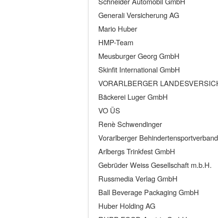
Schneider Automobil GmbH
Generali Versicherung AG
Mario Huber
HMP-Team
Meusburger Georg GmbH
Skinfit International GmbH
VORARLBERGER LANDESVERSI
Bäckerei Luger GmbH
VO ÜS
Renè Schwendinger
Vorarlberger Behindertensportverband
Arlbergs Trinkfest GmbH
Gebrüder Weiss Gesellschaft m.b.H.
Russmedia Verlag GmbH
Ball Beverage Packaging GmbH
Huber Holding AG