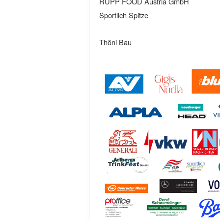
RUPP FOOD Austria GmbH
Sportlich Spitze
Thöni Bau