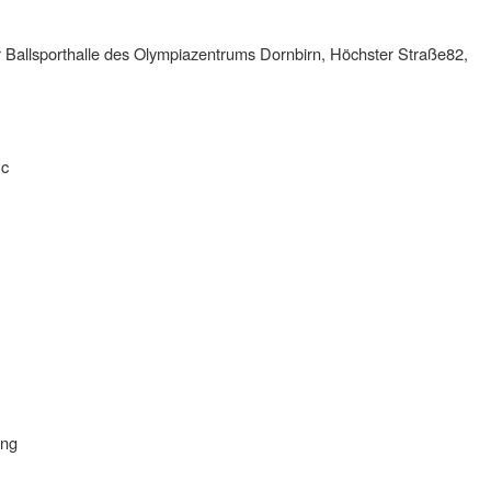
r Ballsporthalle des Olympiazentrums Dornbirn, Höchster Straße82,
Sc
ung