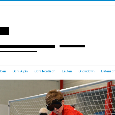
eßen
Schi Alpin
Schi Nordisch
Laufen
Showdown
Datensch