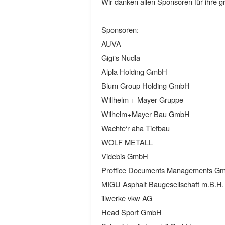
Wir danken allen Sponsoren für ihre g
Sponsoren:
AUVA
Gigi‘s Nudla
Alpla Holding GmbH
Blum Group Holding GmbH
Willhelm + Mayer Gruppe
Wilhelm+Mayer Bau GmbH
Wachte‘r aha Tiefbau
WOLF METALL
Videbis GmbH
Proffice Documents Managements G
MIGU Asphalt Baugesellschaft m.B.H.
illwerke vkw AG
Head Sport GmbH