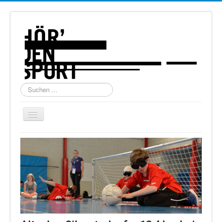
Suchen
...
Navigation
an/aus
Home
Über uns
Torball
Schießen
Schi Alpin