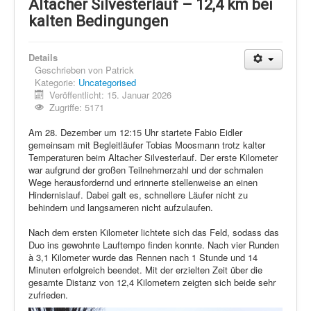
Schi Nordisch
Altacher Silvesterlauf – 12,4 km bei
kalten Bedingungen
Laufen
Showdown
Details
Geschrieben von
Patrick
Datenschutz
Kategorie:
Uncategorised
Veröffentlicht: 15. Januar 2026
Zugriffe: 5171
Am 28. Dezember um 12:15 Uhr startete Fabio Eidler
gemeinsam mit Begleitläufer Tobias Moosmann trotz kalter
Temperaturen beim Altacher Silvesterlauf. Der erste Kilometer
war aufgrund der großen Teilnehmerzahl und der schmalen
Wege herausfordernd und erinnerte stellenweise an einen
Hindernislauf. Dabei galt es, schnellere Läufer nicht zu
behindern und langsameren nicht aufzulaufen.
Nach dem ersten Kilometer lichtete sich das Feld, sodass das
Duo ins gewohnte Lauftempo finden konnte. Nach vier Runden
à 3,1 Kilometer wurde das Rennen nach 1 Stunde und 14
Minuten erfolgreich beendet. Mit der erzielten Zeit über die
gesamte Distanz von 12,4 Kilometern zeigten sich beide sehr
zufrieden.