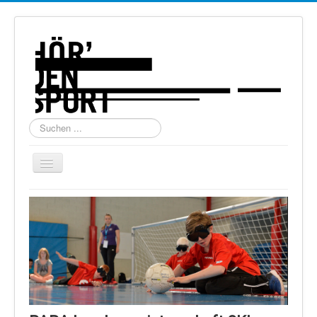
Suchen
...
Navigation
an/aus
Home
Über uns
Torball
Schießen
Schi Alpin