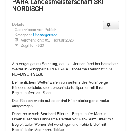
Schi Nordisch
PARA Landesmeisterschaft SKI
NORDISCH
Laufen
Showdown
Details
Geschrieben von
Patrick
Datenschutz
Kategorie:
Uncategorised
Veröffentlicht: 05. Februar 2026
Zugriffe: 4520
Am vergangenen Samstag, den 31. Jänner, fand bei herrlichem
Wetter in Schoppernau die PARA Landesmeisterschaft SKI
NORDISCH Stadt.
Bei herrlichem Wetter waren von seitens des Vorarlberger
Blindensportclubs drei sehbehinderte Sportler mit ihren
Begleitläufern am Start.
Das Rennen wurde auf einer drei Kilometerlangen strecke
ausgetragen.
Dabei holte sich Bernhard Eller mit Begleitläufer Markus
Oberhauser den Landesmeistertitel vor Karl-Heinz Ritter mit
Begleitläufer Werner Schwendinger und Fabio Eidler mit
Begleitläufer Mosmann, Tobias.