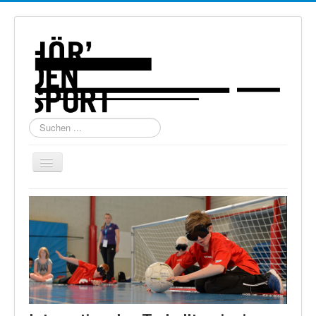
Suchen
...
Navigation
an/aus
Home
Über uns
Torball
Schießen
Schi Alpin