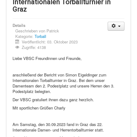
Schi Nordisch
Internationalen Torballturnier in
Graz
Laufen
Showdown
Details
Geschrieben von
Patrick
Datenschutz
Kategorie:
Torball
Veröffentlicht: 03. Oktober 2023
Zugriffe: 4138
Liebe VBSC Freundinnen und Freunde,
anschließend der Bericht von Simon Eigeldinger zum
Internationalen Torballturnier in Graz. Bei dem unser
Damenteam den 2. Podestplatz und unsere Herren den 3.
Podestplatz belegten.
Der VBSC gratuliert ihnen dazu ganz herzlich.
Mit sportlichen Grüßen Charly
Am Samstag, den 30.09.2023 fand in Graz das 22.
Internationale Damen- und Herrentorballturnier statt.