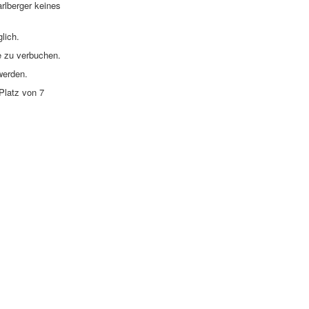
arlberger keines
lich.
e zu verbuchen.
werden.
Platz von 7