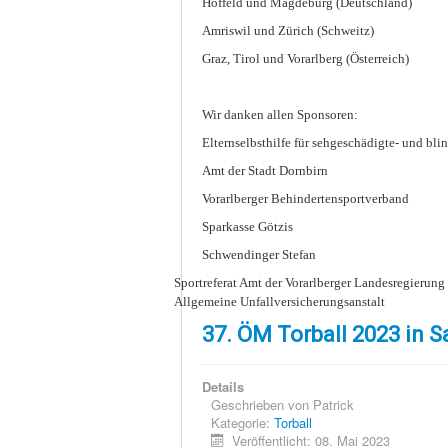
Hoffeld und Magdeburg (Deutschland)
Amriswil und Zürich (Schweitz)
Graz, Tirol und Vorarlberg (Österreich)
Wir danken allen Sponsoren:
Elternselbsthilfe für sehgeschädigte- und bli
Amt der Stadt Dornbirn
Vorarlberger Behindertensportverband
Sparkasse Götzis
Schwendinger Stefan
Sportreferat Amt der Vorarlberger Landesregierung
Allgemeine Unfallversicherungsanstalt
37. ÖM Torball 2023 in S
Details
Geschrieben von
Patrick
Kategorie:
Torball
Veröffentlicht: 08. Mai 2023