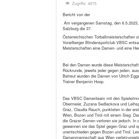
Zugriffe: 4675
Bericht von der
Am vergangenen Samstag, den 6.5.2023, 
Salzburg die 37.
Österreichischen Torballmeisterschaften st
Vorarlberger Blindensportclub VBSC entsa
Meisterschaften eine Damen- und eine Her
Bei den Damen wurde diese Meisterschaft i
Rückrunde, jeweils jeder gegen jeden, aus
Betreut wurden die Damen von Ulrich Egg
Trainer Benjamin Hoop.
Das VBSC Damenteam mit den Spielerinn
Obermeier, Zuzana Sedlackova und Leihsp
Graz, Claudia Rauch, punkteten in der er
Wien, Bozen und Tirol mit einem Sieg. Da
die Grazer Damen verloren sie jedoch. In
gewannen sie das Spiel gegen Graz und sp
unentschieden gegen Bozen und Tirol. Lei
Damenmannschaft aus Wien verletzungsbe