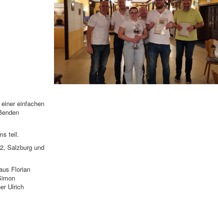
 einer einfachen
eßenden
s teil.
 2, Salzburg und
us Florian
 Simon
er Ulrich