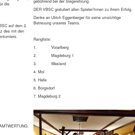
gebührend bei der Siegerehrung.
ür die
DER VBSC gratuliert allen Spieler/Innen zu ihrem Erfolg.
Danke an Ulrich Eggenberger für seine umsichtige
Betreuung unseres Teams.
BSC auf dem 2.
tz des mit den
nturniers.
Rangliste:
1.
Vorarlberg
2.
Magdeburg 1
3.
Wasland
4. Mol
5. Halle
6. Borgsdorf
7. Magdeburg 2
SAMTWERTUNG: