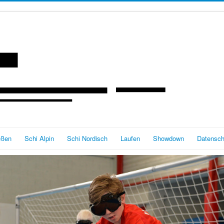
eßen
Schi Alpin
Schi Nordisch
Laufen
Showdown
Datensch