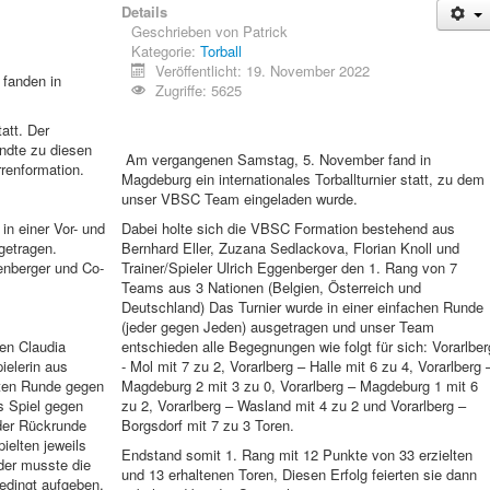
Details
Geschrieben von
Patrick
Kategorie:
Torball
Veröffentlicht: 19. November 2022
fanden in
Zugriffe: 5625
att. Der
ndte zu diesen
Am vergangenen Samstag, 5. November fand in
renformation.
Magdeburg ein internationales Torballturnier statt, zu dem
unser VBSC Team eingeladen wurde.
n einer Vor- und
Dabei holte sich die VBSC Formation bestehend aus
getragen.
Bernhard Eller, Zuzana Sedlackova, Florian Knoll und
enberger und Co-
Trainer/Spieler Ulrich Eggenberger den 1. Rang von 7
Teams aus 3 Nationen (Belgien, Österreich und
Deutschland) Das Turnier wurde in einer einfachen Runde
(jeder gegen Jeden) ausgetragen und unser Team
en Claudia
entschieden alle Begegnungen wie folgt für sich: Vorarlber
ielerin aus
- Mol mit 7 zu 2, Vorarlberg – Halle mit 6 zu 4, Vorarlberg 
sten Runde gegen
Magdeburg 2 mit 3 zu 0, Vorarlberg – Magdeburg 1 mit 6
s Spiel gegen
zu 2, Vorarlberg – Wasland mit 4 zu 2 und Vorarlberg –
 der Rückrunde
Borgsdorf mit 7 zu 3 Toren.
ielten jeweils
Endstand somit 1. Rang mit 12 Punkte von 33 erzielten
der musste die
und 13 erhaltenen Toren, Diesen Erfolg feierten sie dann
dingt aufgeben,