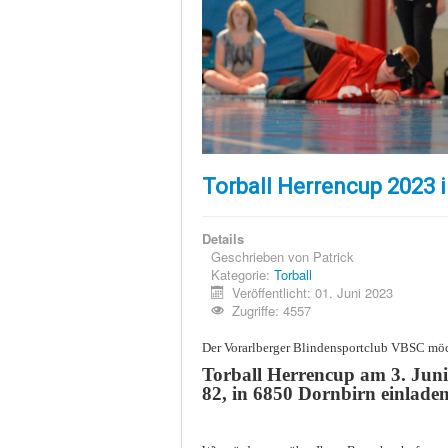
Torball Herrencup 2023 
Details
Geschrieben von
Patrick
Kategorie:
Torball
Veröffentlicht: 01. Juni 2023
Zugriffe: 4557
Der Vorarlberger Blindensportclub VBSC möc
Torball Herrencup am 3. Jun
82, in 6850 Dornbirn einladen