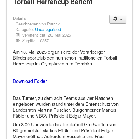
Schi Nordisch
Torball Herrencup Bericht
Laufen
Details
Showdown
Geschrieben von
Patrick
Kategorie:
Uncategorised
Datenschutz
Veröffentlicht: 20. Mai 2025
Zugriffe: 10357
Am 10. Mai 2025 organisierte der Vorarlberger
Blindensportclub den nun schon traditionellen Torball
Herrencup im Olympiazentrum Dornbirn.
Download Folder
Das Turnier, zu dem acht Teams aus vier Nationen
eingeladen wurden stand unter dem Ehrenschutz von
Landesrätin Martina Rüscher, Bürgermeister Markus
Fäßler und VBSV Präsident Edgar Mayer.
Um 8:00 Uhr wurde das Turnier mit Grußworten von
Bürgermeister Markus Fäßler und Präsident Edgar
Mayer eröffnet. Außerdem Besuchte uns Frau