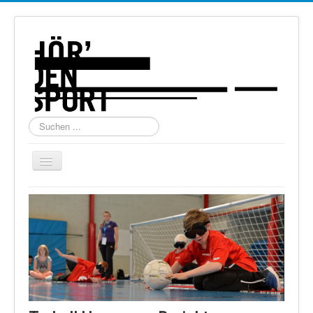
Suchen
...
Navigation
an/aus
Home
Über uns
Torball
Schießen
Schi Alpin