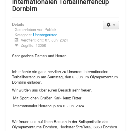
Schi Nordisch
internationalen Torballherrencup
Dornbirn
Laufen
Showdown
Details
Geschrieben von
Patrick
Datenschutz
Kategorie:
Uncategorised
Veröffentlicht: 07. Juni 2024
Zugriffe: 12058
Sehr geehrte Damen und Herren
Ich möchte sie ganz herzlich zu Unserem internationalen
Torballherrencup am Samstag, den 8. Juni im Olympiazentrum
Dornbirn einladen.
Wir würden uns über euren Besuch sehr freuen.
Mit Sportlichen Grüßen Karl-Heinz Ritter
Internationaler Herrencup am 8. Juni 2024
Wir freuen uns auf Ihren Besuch in der Ballsporthalle des
Olympiazentrums Dornbirn, Höchster Straße82, 6850 Dornbirn