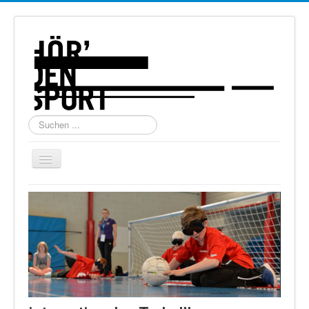
Suchen
...
Navigation
an/aus
Home
Über uns
Torball
Schießen
Schi Alpin