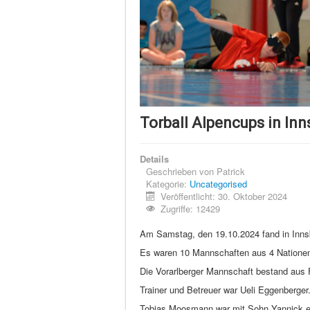
Torball Alpencups in In
Details
Geschrieben von
Patrick
Kategorie:
Uncategorised
Veröffentlicht: 30. Oktober 2024
Zugriffe: 12429
Am Samstag, den 19.10.2024 fand in Innsb
Es waren 10 Mannschaften aus 4 Nationen
Die Vorarlberger Mannschaft bestand aus Fl
Trainer und Betreuer war Ueli Eggenberger
Tobias Moosmann war mit Sohn Yannick eben