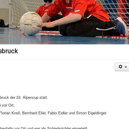
nsbruck
ruck der 23. Alpencup statt.
 vor Ort.
orian Knoll, Bernhard Eller, Fabio Eidler und Simon Eigeldinger.
.
falls vor Ort und war als Schiedsrichter eingeteilt.