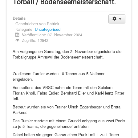
Schi Nordisch
Torball / Bodenseemeisterschaft.
Laufen
Details
Showdown
Geschrieben von
Patrick
Kategorie:
Uncategorised
Datenschutz
Veröffentlicht: 07. November 2024
Zugriffe: 12542
Am vergangenen Samstag, den 2. November organisierte die
Torballgruppe Amriswil die Bodenseemeisterschaft.
Zu diesem Turnier wurden 10 Teams aus 5 Nationen
eingeladen.
Von seitens des VBSC nahm ein Team mit den Spielern
Florian Knoll, Fabio Eidler, Bernhard Eller und Karl-Heinz Ritter
teil.
Betreut wurden sie von Trainer Ulrich Eggenberger und Britta
Parkner.
Das Turnier startete mit einem Grunddurchgang aus zwei Pools
zu je 5 Teams, die gegeneinander antraten.
Dabei holten sie gegen Glarus einen Punkt mit 1 zu 1 Toren