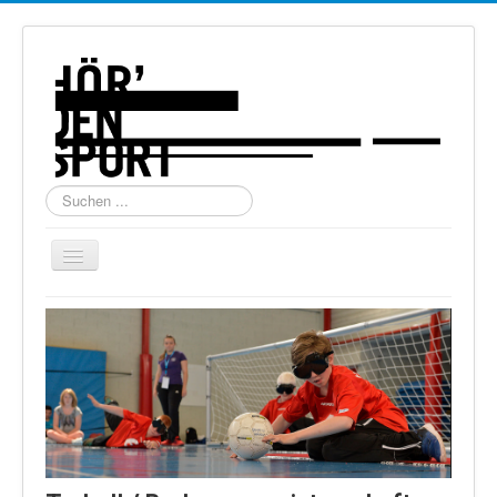
Suchen
...
Navigation
an/aus
Home
Über uns
Torball
Schießen
Schi Alpin