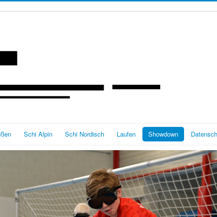
eßen
Schi Alpin
Schi Nordisch
Laufen
Showdown
Datensch