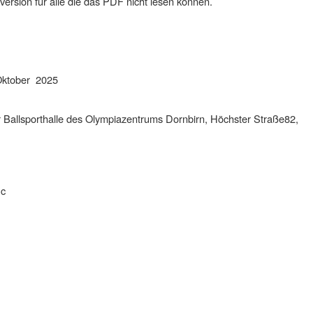
tversion für alle die das PDF nicht lesen können.
 Oktober 2025
r Ballsporthalle des Olympiazentrums Dornbirn, Höchster Straße82,
Sc