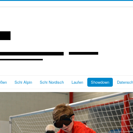
eßen
Schi Alpin
Schi Nordisch
Laufen
Showdown
Datensch