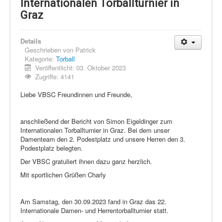
Schi Nordisch
Internationalen Torballturnier in
Graz
Laufen
Showdown
Details
Geschrieben von
Patrick
Datenschutz
Kategorie:
Torball
Veröffentlicht: 03. Oktober 2023
Zugriffe: 4141
Liebe VBSC Freundinnen und Freunde,
anschließend der Bericht von Simon Eigeldinger zum
Internationalen Torballturnier in Graz. Bei dem unser
Damenteam den 2. Podestplatz und unsere Herren den 3.
Podestplatz belegten.
Der VBSC gratuliert ihnen dazu ganz herzlich.
Mit sportlichen Grüßen Charly
Am Samstag, den 30.09.2023 fand in Graz das 22.
Internationale Damen- und Herrentorballturnier statt.