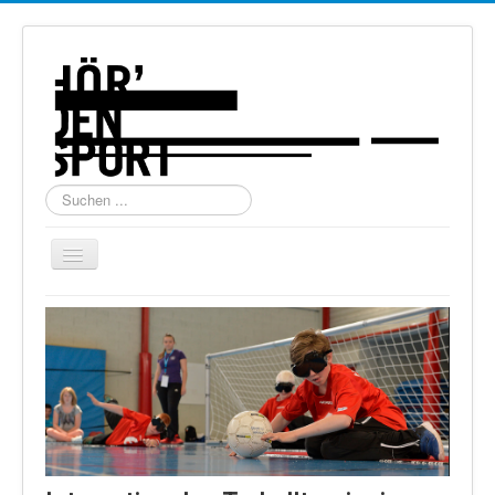
Suchen
...
Navigation
an/aus
Home
Über uns
Torball
Schießen
Schi Alpin