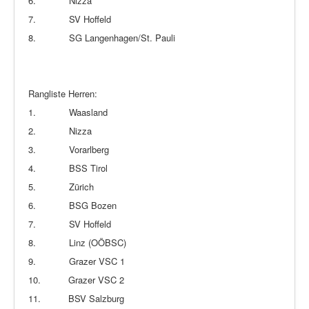
6.
Nizza
7.
SV Hoffeld
8.
SG Langenhagen/St. Pauli
Rangliste Herren:
1.
Waasland
2.
Nizza
3.
Vorarlberg
4.
BSS Tirol
5.
Zürich
6.
BSG Bozen
7.
SV Hoffeld
8.
Linz (OÖBSC)
9.
Grazer VSC 1
10.
Grazer VSC 2
11.
BSV Salzburg