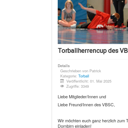
Torballherrencup des V
Details
Geschrieben von
Patrick
Kategorie:
Torball
Veröffentlicht: 01. Mai 2025
Zugriffe: 3349
Liebe Mitglieder/Innen und
Liebe Freund/Innen des VBSC,
Wir möchten euch ganz herzlich zum 
Dornbirn einladen!