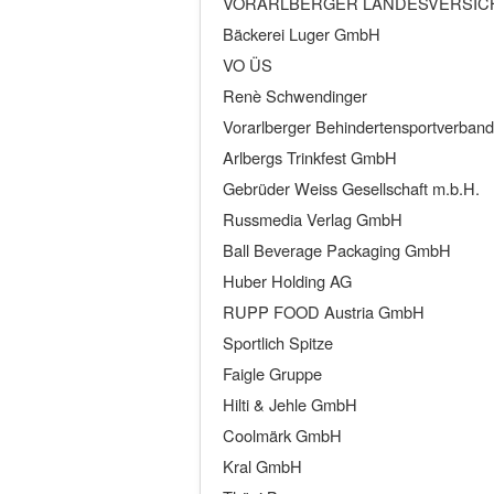
VORARLBERGER LANDESVERSI
Bäckerei Luger GmbH
VO ÜS
Renè Schwendinger
Vorarlberger Behindertensportverband
Arlbergs Trinkfest GmbH
Gebrüder Weiss Gesellschaft m.b.H.
Russmedia Verlag GmbH
Ball Beverage Packaging GmbH
Huber Holding AG
RUPP FOOD Austria GmbH
Sportlich Spitze
Faigle Gruppe
Hilti & Jehle GmbH
Coolmärk GmbH
Kral GmbH