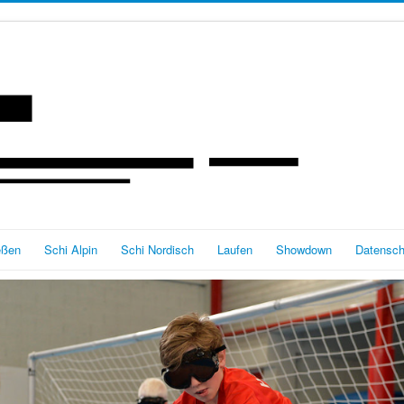
eßen
Schi Alpin
Schi Nordisch
Laufen
Showdown
Datensch