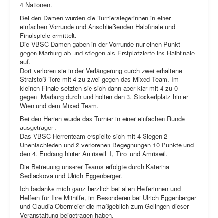
4 Nationen.
Bei den Damen wurden die Turniersiegerinnen in einer
einfachen Vorrunde und Anschließenden Halbfinale und
Finalspiele ermittelt.
Die VBSC Damen gaben in der Vorrunde nur einen Punkt
gegen Marburg ab und stiegen als Erstplatzierte ins Halbfinale
auf.
Dort verloren sie in der Verlängerung durch zwei erhaltene
Strafstoß Tore mit 4 zu zwei gegen das Mixed Team. Im
kleinen Finale setzten sie sich dann aber klar mit 4 zu 0
gegen Marburg durch und holten den 3. Stockerlplatz hinter
Wien und dem Mixed Team.
Bei den Herren wurde das Turnier in einer einfachen Runde
ausgetragen.
Das VBSC Herrenteam erspielte sich mit 4 Siegen 2
Unentschieden und 2 verlorenen Begegnungen 10 Punkte und
den 4. Endrang hinter Amriswil II, Tirol und Amriswil.
Die Betreuung unserer Teams erfolgte durch Katerina
Sedlackova und Ulrich Eggenberger.
Ich bedanke mich ganz herzlich bei allen Helferinnen und
Helfern für Ihre Mithilfe, im Besonderen bei Ulrich Eggenberger
und Claudia Obermeier die maßgeblich zum Gelingen dieser
Veranstaltung beigetragen haben.