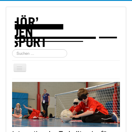
Suchen
...
Navigation
an/aus
Home
Über uns
Torball
Schießen
Schi Alpin