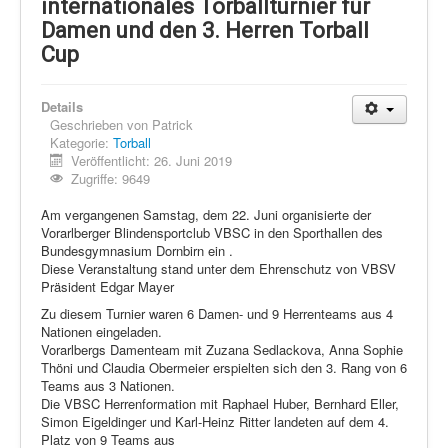
Schi Nordisch
internationales Torballturnier für
Damen und den 3. Herren Torball
Laufen
Cup
Showdown
Datenschutz
Details
Geschrieben von
Patrick
Kategorie:
Torball
Veröffentlicht: 26. Juni 2019
Zugriffe: 9649
Am vergangenen Samstag, dem 22. Juni organisierte der
Vorarlberger Blindensportclub VBSC in den Sporthallen des
Bundesgymnasium Dornbirn ein .
Diese Veranstaltung stand unter dem Ehrenschutz von VBSV
Präsident Edgar Mayer
Zu diesem Turnier waren 6 Damen- und 9 Herrenteams aus 4
Nationen eingeladen.
Vorarlbergs Damenteam mit Zuzana Sedlackova, Anna Sophie
Thöni und Claudia Obermeier erspielten sich den 3. Rang von 6
Teams aus 3 Nationen.
Die VBSC Herrenformation mit Raphael Huber, Bernhard Eller,
Simon Eigeldinger und Karl-Heinz Ritter landeten auf dem 4.
Platz von 9 Teams aus