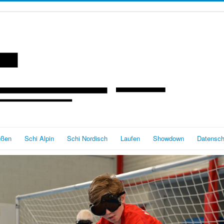
eßen
Schi Alpin
Schi Nordisch
Laufen
Showdown
Datensch