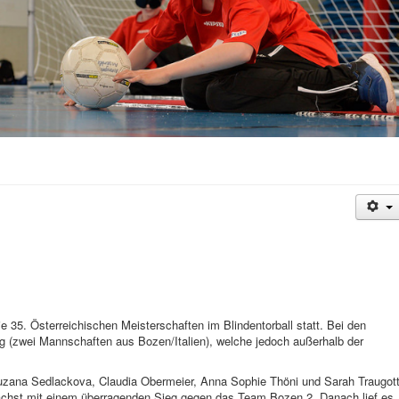
e 35. Österreichischen Meisterschaften im Blindentorball statt. Bei den
ng (zwei Mannschaften aus Bozen/Italien), welche jedoch außerhalb der
zana Sedlackova, Claudia Obermeier, Anna Sophie Thöni und Sarah Traugot
unächst mit einem überragenden Sieg gegen das Team Bozen 2. Danach lief es