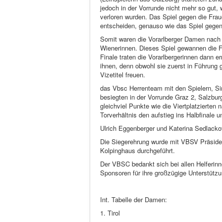
jedoch in der Vorrunde nicht mehr so gut,
verloren wurden. Das Spiel gegen die Frau
entscheiden, genauso wie das Spiel gege
Somit waren die Vorarlberger Damen nach d
Wienerinnen. Dieses Spiel gewannen die 
Finale traten die Vorarlbergerinnen dann e
ihnen, denn obwohl sie zuerst in Führung 
Vizetitel freuen.
das Vbsc Herrenteam mit den Spielern, Sim
besiegten in der Vorrunde Graz 2, Salzbur
gleichviel Punkte wie die Viertplatzierten
Torverhältnis den aufstieg ins Halbfinale
Ulrich Eggenberger und Katerina Sedlacko
Die Siegerehrung wurde mit VBSV Präsident
Kolpinghaus durchgeführt.
Der VBSC bedankt sich bei allen Helferinn
Sponsoren für ihre großzügige Unterstützu
Int. Tabelle der Damen:
1. Tirol