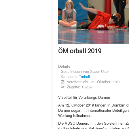
ÖM orball 2019
Details
Geschrieben von
Super User
Kategorie:
Torball
Veröffentlicht: 21. Oktober 2019
Zugriffe: 16239
Vizetitel für Vorarlbergs Damen
Am 12. Oktober 2019 fanden in Dornbirn di
Damen sogar mit internationaler Beteiligu
Wertung teilnahmen.
Die VBSC Damen, mit den Spielerinnen Zu
(Leihspielerin aus Salzburg) starteten z