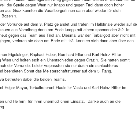
 weil die Spiele gegen Wien nur knapp und gegen Tirol dann doch höher
en aus Graz konnten die Vorarlbergerinnen dann aber wieder für sich
n Bozen 1.
er Vorrunde auf dem 3. Platz gelandet und trafen im Halbfinale wieder auf di
Frauen aus Vorarlberg dann am Ende knapp mit einem spannenden 3:2. Im
rneut gegen das Team aus Tirol an. Diesmal war der Torballgott aber nicht mit
gingen, verloren sie doch am Ende mit 1:3, konnten sich dann aber über den
on Eigeldinger, Raphael Huber, Bernhard Eller und Karl-Heinz Ritter
g Wien und holten sich ein Unentschieden gegen Graz 1. Sie hatten somit
 nach der Vorrunde. Leider verpassten sie nur durch ein schlechteres
 und beendeten Somit das Meisterschaftsturnier auf dem 5. Rang.
va betreuten dabei die beiden Teams.
 Edgar Mayer, Torballreferent Fladimier Vasic und Karl-Heinz Ritter im
en und Helfern, für ihren unermüdlichen Einsatz.
Danke auch an die
ng.