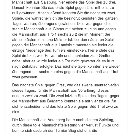
Datenschutz
Mannschaft aus Salzburg, hier endete das Spiel drei zu drei.
Danach konnten Sie das erste Spiel gegen Linz mit eins zu
null gewinnen. Anschließend konnten Sie die nächsten zwei
Spiele, die wahrscheinlich die beeindruckendsten des ganzen
Tages wahren, überragend gewinnen. Dies war gegen die
starke Mannschaft aus Glarus mit sieben zu eins und gegen
die Mannschaft aus Tirol1 sechs zu 2 die im Moment der
aktuelle österreichische Meister ist. bei den nächsten Spiel
gegen die Mannschaft aus Landshut mussten sie leider die
einzige Niederlage des Turniers einstecken, hier endete das
Spiel drei zu zwei. Es war ein unentschieden zum Greifen
nahe, aber es wurde leider ein Tor nicht gewertet da es kurz
nach Zeitablauf erfolgte. Das nächste Spiel konnten sie wieder
überragend mit sechs zu eins gegen die Mannschaft aus Tirol
zwei gewinnen.
Das nächste Spiel gegen Graz, war das zweite unentschieden
dieses Tages, für die Mannschaft aus Vorarlberg, dieses
endete zwei zu zwei. Die zwei letzten Spiele des Tages, gegen
die Mannschaft aus Bergamo konnten sie mit vier zu drei für
sich entscheiden und das letzte Spiel gegen Süd Tirol zwo zu
eins.
Die Mannschaft aus Vorarlberg hatte nach diesem Spieltag,
durch diese tolle Mannschaftsleistung vier Verlust Punkte und
konnte sich dadurch den Turnier Sieg sichern. die