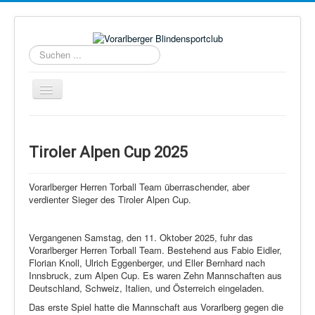
Suchen
...
Navigation
an/aus
Home
Über uns
Tiroler Alpen Cup 2025
Torball
Vorarlberger Herren Torball Team überraschender, aber
Schießen
verdienter Sieger des Tiroler Alpen Cup.
Schi Alpin
Vergangenen Samstag, den 11. Oktober 2025, fuhr das
Schi Nordisch
Vorarlberger Herren Torball Team. Bestehend aus Fabio Eidler,
Florian Knoll, Ulrich Eggenberger, und Eller Bernhard nach
Laufen
Innsbruck, zum Alpen Cup. Es waren Zehn Mannschaften aus
Deutschland, Schweiz, Italien, und Österreich eingeladen.
Showdown
Das erste Spiel hatte die Mannschaft aus Vorarlberg gegen die