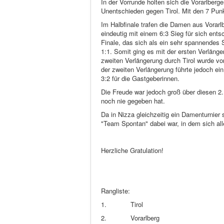
In der Vorrunde holten sich die Vorarlber
Unentschieden gegen Tirol. Mit den 7 Punk
Im Halbfinale trafen die Damen aus Vorarl
eindeutig mit einem 6:3 Sieg für sich en
Finale, das sich als ein sehr spannendes S
1:1. Somit ging es mit der ersten Verläng
zweiten Verlängerung durch Tirol wurde 
der zweiten Verlängerung führte jedoch ei
3:2 für die Gastgeberinnen.
Die Freude war jedoch groß über diesen 2
noch nie gegeben hat.
Da in Nizza gleichzeitig ein Damenturnier
"Team Spontan" dabei war, in dem sich all
Herzliche Gratulation!
Rangliste:
1. Tirol
2. Vorarlberg