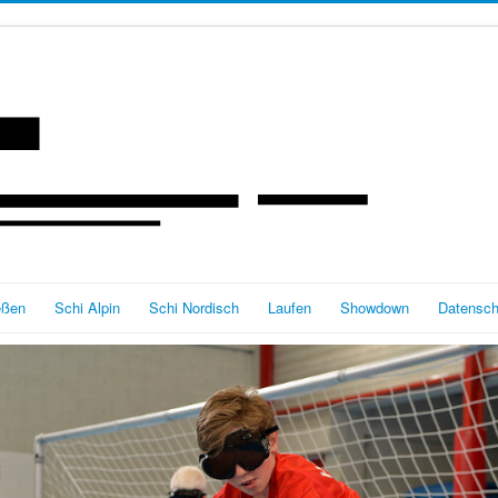
eßen
Schi Alpin
Schi Nordisch
Laufen
Showdown
Datensch