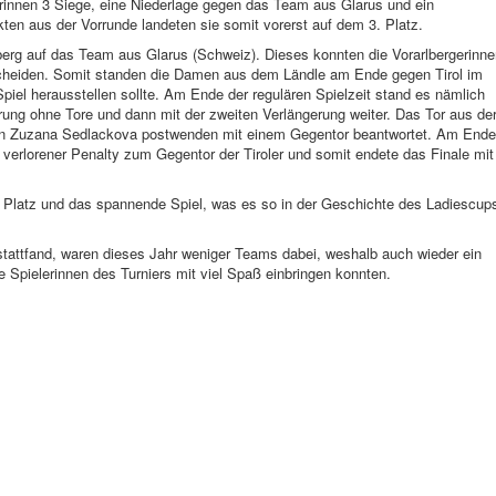
gerinnen 3 Siege, eine Niederlage gegen das Team aus Glarus und ein
ten aus der Vorrunde landeten sie somit vorerst auf dem 3. Platz.
berg auf das Team aus Glarus (Schweiz). Dieses konnten die Vorarlbergerinn
tscheiden. Somit standen die Damen aus dem Ländle am Ende gegen Tirol im
piel herausstellen sollte. Am Ende der regulären Spielzeit stand es nämlich
erung ohne Tore und dann mit der zweiten Verlängerung weiter. Das Tor aus de
von Zuzana Sedlackova postwenden mit einem Gegentor beantwortet. Am Ende
n verlorener Penalty zum Gegentor der Tiroler und somit endete das Finale mit
. Platz und das spannende Spiel, was es so in der Geschichte des Ladiescup
 stattfand, waren dieses Jahr weniger Teams dabei, weshalb auch wieder ein
e Spielerinnen des Turniers mit viel Spaß einbringen konnten.