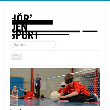
Suchen
...
Navigation
an/aus
Home
Über uns
Torball
Schießen
Schi Alpin