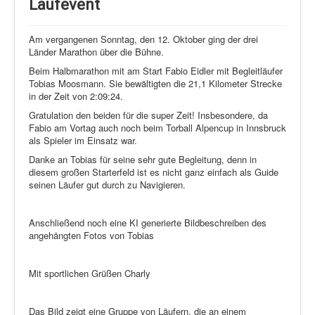
Schi Nordisch
Laufevent
Laufen
Am vergangenen Sonntag, den 12. Oktober ging der drei
Showdown
Länder Marathon über die Bühne.
Beim Halbmarathon mit am Start Fabio Eidler mit Begleitläufer
Datenschutz
Tobias Moosmann. Sie bewältigten die 21,1 Kilometer Strecke
in der Zeit von 2:09:24.
Gratulation den beiden für die super Zeit! Insbesondere, da
Fabio am Vortag auch noch beim Torball Alpencup in Innsbruck
als Spieler im Einsatz war.
Danke an Tobias für seine sehr gute Begleitung, denn in
diesem großen Starterfeld ist es nicht ganz einfach als Guide
seinen Läufer gut durch zu Navigieren.
Anschließend noch eine KI generierte Bildbeschreiben des
angehängten Fotos von Tobias
Mit sportlichen Grüßen Charly
Das Bild zeigt eine Gruppe von Läufern, die an einem